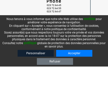
Phone
023 72 64 45
023 72 64 55
023 72 64 47
cookies
Nous tenons à vous informer que notre site Web utilise des
pour
améliorer votre expérience de navigation.
Email
En cliquant sur « Accepter », vous consentez à l'utilisation de cookies,
cttp@dz.com
conformément à notre politique de confidentialité.
Soyez assuré(e) que nous respectons toujours votre vie privée et vos données
Envoie-nous un message
personnelles, en accord avec la loi 18-07 sur la protection des personnes
physiques dans le traitement des données à caractère personnel.
politique
Consultez notre
globale de protection des données personnelles pour
en savoir plus.
Personnaliser
Accepter
Refuser