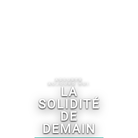
ASSURER
AUJOURD'HUI
LA
SOLIDITÉ
‹
›
DE
DEMAIN